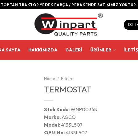
TOPTAN TRAKTÖR YEDEK PARÇA / PERAKENDE SATIŞIMIZ YOKTUR.
i
NA SAYFA
HAKKIMIZDA
GALERI
ÜRÜNLER
İLETI
Home
/
Erkunt
TERMOSTAT
Stok Kodu:
WNP00368
Marka:
AGCO
Model:
4133L507
OEM No:
4133L507