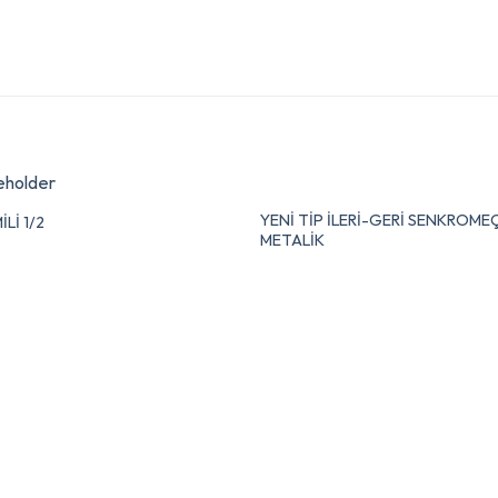
YENİ TİP İLERİ-GERİ SENKROMEÇ
İLİ 1/2
METALİK