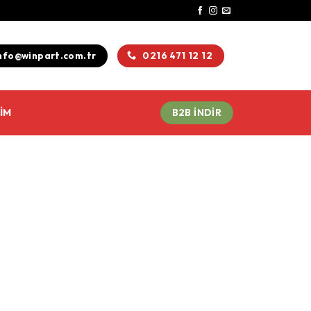
nfo@winpart.com.tr
0216 471 12 12
ŞIM
B2B INDIR