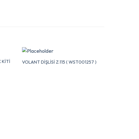
 KİTİ
VOLANT DİŞLİSİ Z:115 ( WST001257 )
ZA-CARRARO