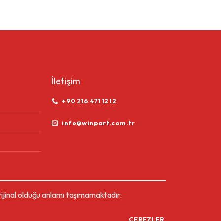
KOMPLESİ SA
İletişim
+90 216 471 12 12
info@winpart.com.tr
ijinal olduğu anlamı taşımamaktadır.
ÇEREZLER