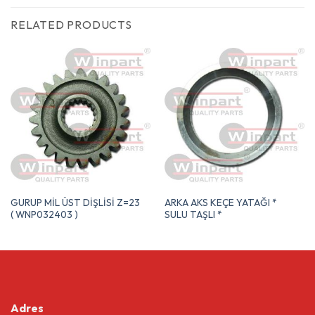
RELATED PRODUCTS
GURUP MİL ÜST DİŞLİSİ Z=23
ARKA AKS KEÇE YATAĞI *
( WNP032403 )
SULU TAŞLI *
Adres