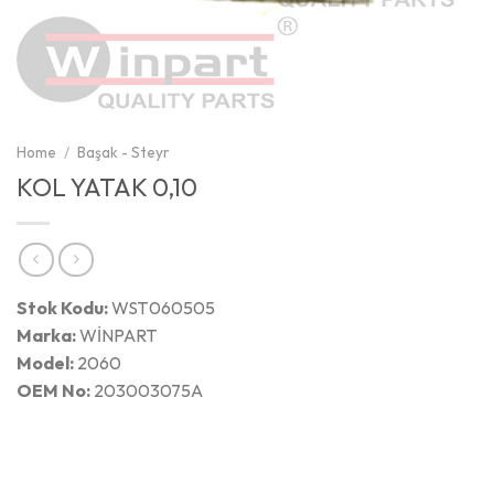
Home
/
Başak - Steyr
KOL YATAK 0,10
Stok Kodu:
WST060505
Marka:
WİNPART
Model:
2060
OEM No:
203003075A