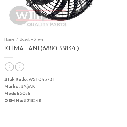
Home
/
Başak - Steyr
KLİMA FANI (6880 33834 )
Stok Kodu:
WST043781
Marka:
BAŞAK
Model:
2075
OEM No:
5218248