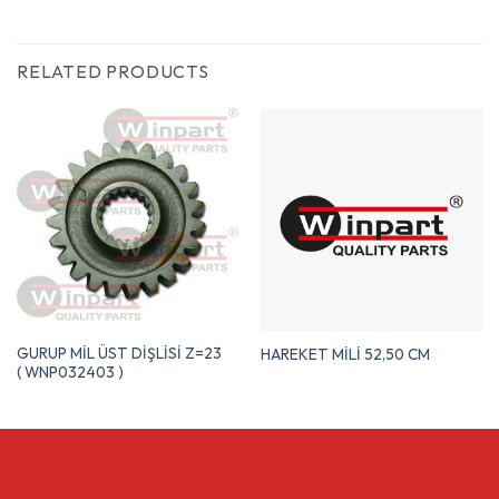
RELATED PRODUCTS
GURUP MİL ÜST DİŞLİSİ Z=23
HAREKET MİLİ 52,50 CM
( WNP032403 )