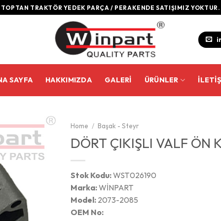
TOPTAN TRAKTÖR YEDEK PARÇA / PERAKENDE SATIŞIMIZ YOKTUR.
i
NA SAYFA
HAKKIMIZDA
GALERI
ÜRÜNLER
İLETI
Home
/
Başak - Steyr
DÖRT ÇIKIŞLI VALF ÖN 
Stok Kodu:
WST026190
Marka:
WİNPART
Model:
2073-2085
OEM No: