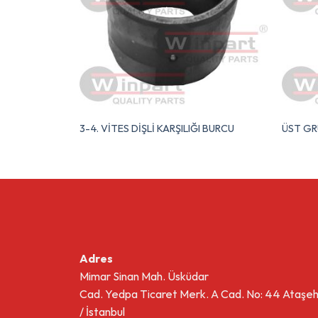
3-4. VİTES DİŞLİ KARŞILIĞI BURCU
ÜST GR
Adres
Mimar Sinan Mah. Üsküdar
Cad. Yedpa Ticaret Merk. A Cad. No: 44 Ataşeh
/ İstanbul