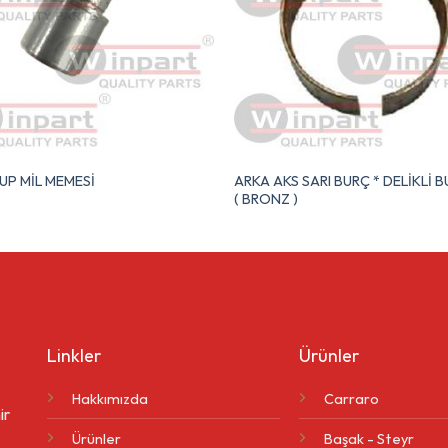
ARKA AKS SARI BURÇ * DELİKLİ B
UP MİL MEMESİ
( BRONZ )
Linkler
Ürünler
Hakkımızda
Carraro
ir
Ürünler
Başak - Steyr