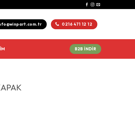
nfo@winpart.com.tr
0216 471 12 12
ŞIM
B2B INDIR
KAPAK