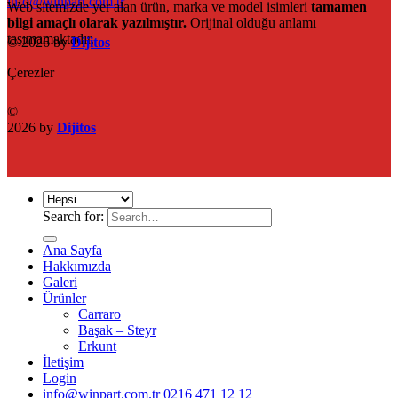
info@winpart.com.tr
Web sitemizde yer alan ürün, marka ve model isimleri
tamamen
bilgi amaçlı olarak yazılmıştır.
Orijinal olduğu anlamı
taşımamaktadır.
© 2026 by
Dijitos
Çerezler
©
2026 by
Dijitos
Search for:
Ana Sayfa
Hakkımızda
Galeri
Ürünler
Carraro
Başak – Steyr
Erkunt
İletişim
Login
info@winpart.com.tr
0216 471 12 12