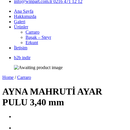
info@winpart.com.tr
0216 471 12 12
Ana Sayfa
Hakkımızda
Galeri
Ürünler
Carraro
Başak – Steyr
Erkunt
İletişim
b2b indir
Home
/
Carraro
AYNA MAHRUTİ AYAR
PULU 3,40 mm