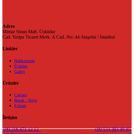
Adres
Mimar Sinan Mah. Üsküdar
Cad. Yedpa Ticaret Merk. A Cad. No: 44 Ataşehir / İstanbul
Linkler
Hakkımızda
Ürünler
Galeri
Ürünler
Carraro
Başak - Steyr
Erkunt
İletişim
+90 216 471 12 12
+90 533 383 48 85